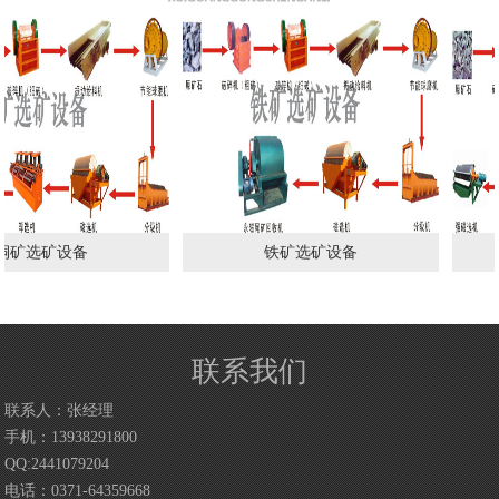
矿选矿设备
铁矿选矿设备
联系我们
联系人：张经理
手机：13938291800
QQ:2441079204
电话：0371-64359668